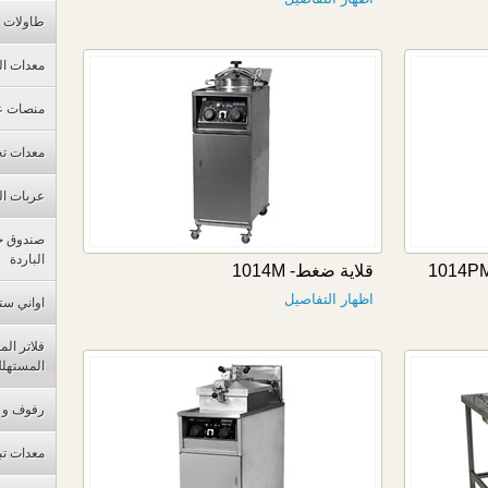
طاولات 
معدات ال
منصات ع
معدات تح
عربات ال
صندوق ح
الباردة
قلاية ضغط- 1014M
اظهار التفاصيل
اواني ست
فلاتر ال
المستهل
رفوف و م
معدات تب