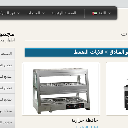
اللغة
الصفحة الرئيسة
المنتجات
عن الشرك
ات
مجموع
اظهار مج
الفنادق
>
قلايات الضغط
الصفحة ا
نماذج ال
نماذج لم
نماذج لم
نماذج لم
معدات و 
حافظة حرارية
جلايات ا
اظهار التفاصيل