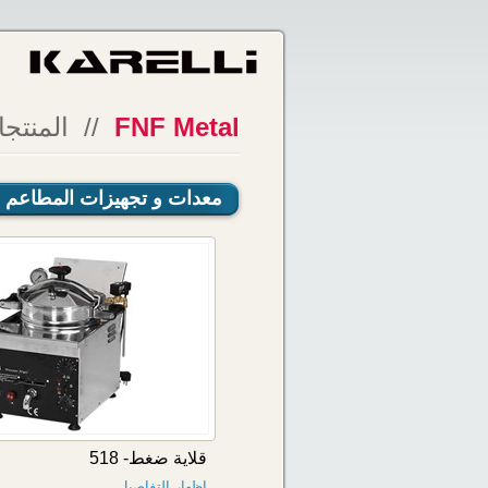
FNF Metal
// المنتج
معدات و تجهيزات المطاعم و 
قلاية ضغط- 518
اظهار التفاصيل