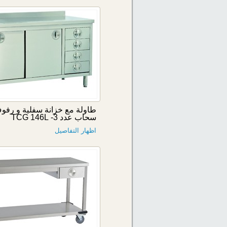
طاولة مع خزانة سفلية و رفو
سحاب عدد 3- TCG 146L
اظهار التفاصيل