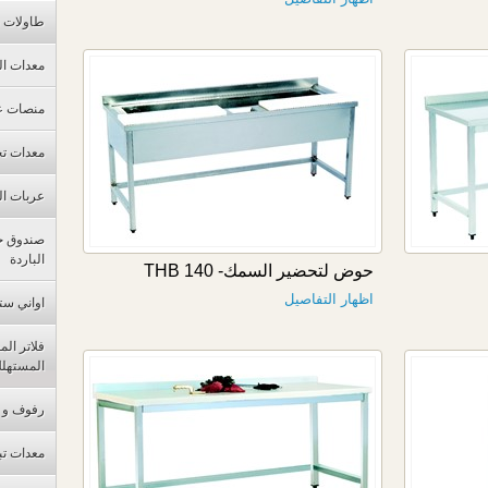
طاولات 
معدات ال
منصات ع
معدات تح
عربات ال
صندوق ح
الباردة
حوض لتحضير السمك- THB 140
اظهار التفاصيل
اواني ست
فلاتر ال
المستهل
رفوف و م
معدات تب