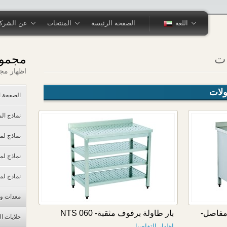
اللغة
الصفحة الرئيسة
المنتجات
عن الشرك
ات
مجموع
اظهار مج
لات
الصفحة ا
نماذج ال
نماذج لم
نماذج لم
نماذج لم
معدات و 
 مفاصل-
بار طاولة برفوف مثقبة- NTS 060
جلايات ا
اظهار التفاصيل