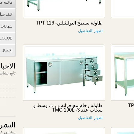
ماكينة صن
كيف تبدأ
طاولة بسطح البوليثيلين- TPT 116
شهادات ا
اظهار التفاصيل
ALOGUE
الاتصال
الاخبا
تابع نشاط
طاولة رخام مع خزانة و رف وسط و
سحاب عدد 3- TMG 190L
اظهار التفاصيل
النشرة
ستبقى عل