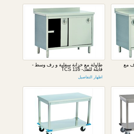
ف مع
طاولة مع خزانة سفلية و رف وسط -
قابلة للفك- TCS 116
اظهار التفاصيل