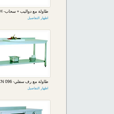
طاولة مع دواليب + سحاب- TCC 116H
اظهار التفاصيل
طاولة مع رف سفلي- TCN 096
اظهار التفاصيل