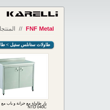
FNF Metal
// المنتج
طاولات ستانلس ستيل
>
طاو
بار طاولة مع خزانة و باب مع
NTD 040C