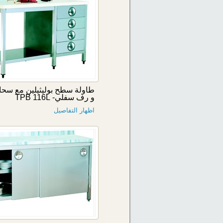
و رف سفلي- TPB 116L
اظهار التفاصيل