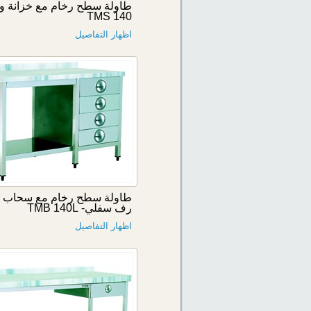
طاولة سطح رخام مع خزانة و
TMS 140
اظهار التفاصيل
رف سفلي- TMB 140L
اظهار التفاصيل