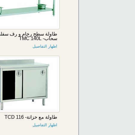
طاولة سطح رخام و رف سفلي
سحاب- TMC 140L
اظهار التفاصيل
طاولة مع خزانة- TCD 116
اظهار التفاصيل