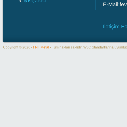
İş Başvurusu
E-Mail:
fe
İletişim 
Copyright © 2026 -
FNF Metal
- Tüm hakları saklıdır. W3C Standartlarına uyuml